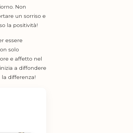
giorno. Non
rtare un sorriso e
 la positività!
er essere
non solo
re e affetto nel
inizia a diffondere
la differenza!