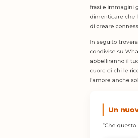
frasi e immagini 
dimenticare che l
di creare conness
In seguito trover
condivise su What
abbelliranno il t
cuore di chi le ri
l'amore anche sol
Un nuov
“Che questo g