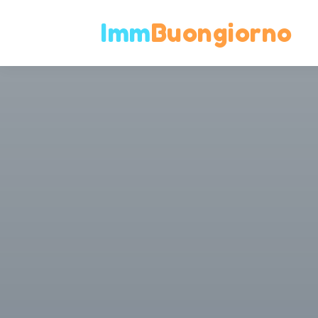
Imm
Buongiorno