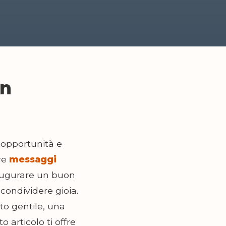
on
 opportunità e
re
messaggi
i augurare un buon
 condividere gioia.
to gentile, una
 articolo ti offre